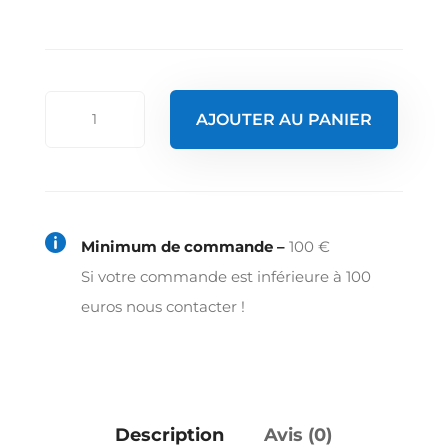
quantité
AJOUTER AU PANIER
de
Couvercle
pour
bac

Minimum de commande –
100 €
gn1/3
Si votre commande est inférieure à 100
avec
euros nous contacter !
poignée
-
inox
18/05
Description
Avis (0)