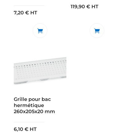
119,90
€
HT
7,20
€
HT
Grille pour bac
hermétique
260x205x20 mm
6,10
€
HT