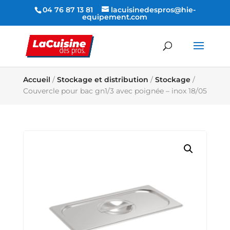
04 76 87 13 81
lacuisinedespros@hie-
equipement.com
Accueil
/
Stockage et distribution
/
Stockage
/
Couvercle pour bac gn1/3 avec poignée – inox 18/05