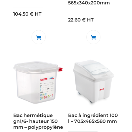
565x340x200mm
104,50
€
HT
22,60
€
HT
Bac hermétique
Bac à ingrédient 100
gn1/6- hauteur 150
l – 705x465x580 mm
mm – polypropylène