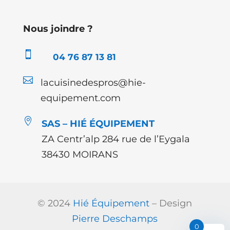
Nous joindre ?

04 76 87 13 81

lacuisinedespros@hie-
equipement.com

SAS – HIÉ ÉQUIPEMENT
ZA Centr’alp 284 rue de l’Eygala
38430 MOIRANS
© 2024
Hié Équipement
– Design
Pierre Deschamps
0