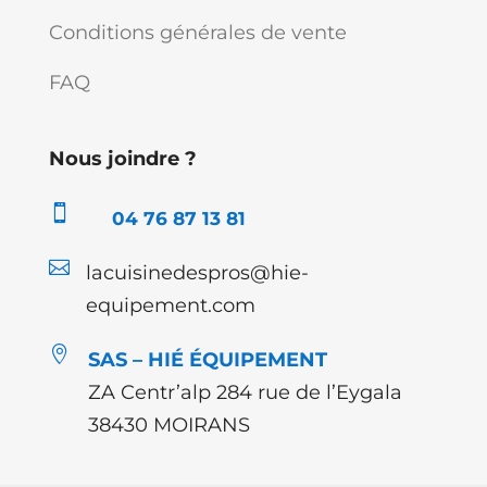
Conditions générales de vente
FAQ
Nous joindre ?

04 76 87 13 81

lacuisinedespros@hie-
equipement.com

SAS – HIÉ ÉQUIPEMENT
ZA Centr’alp 284 rue de l’Eygala
38430 MOIRANS