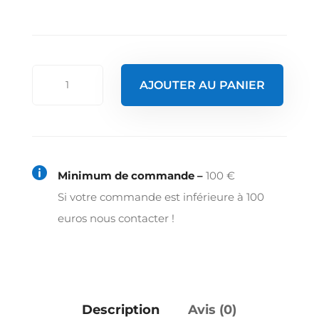
quantité
AJOUTER AU PANIER
de
Etagere
pour
table/plonge

Minimum de commande –
100 €
pieds
Si votre commande est inférieure à 100
ronds
euros nous contacter !
avec
decalage
inox
430
Description
Avis (0)