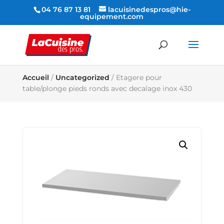
04 76 87 13 81
lacuisinedespros@hie-
equipement.com
Accueil
/
Uncategorized
/ Etagere pour
table/plonge pieds ronds avec decalage inox 430