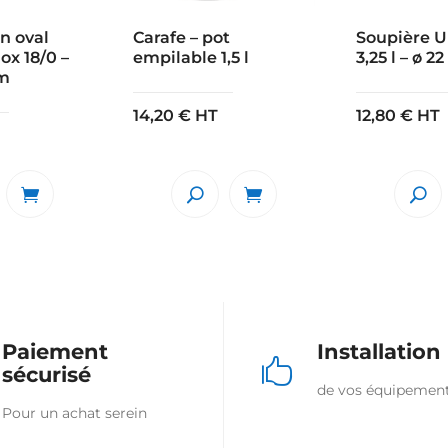
in oval
Carafe – pot
Soupière 
ox 18/0 –
empilable 1,5 l
3,25 l – ø 2
cm
14,20
€
HT
12,80
€
HT
Paiement
Installation

sécurisé
de vos équipemen
Pour un achat serein