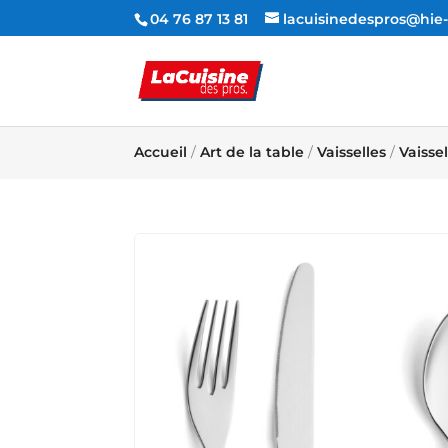
04 76 87 13 81
lacuisinedespros@hi
Accueil
/
Art de la table
/
Vaisselles
/
Vaissel