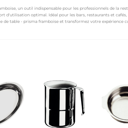
amboise, un outil indispensable pour les professionnels de la r
t d'utilisation optimal. Idéal pour les bars, restaurants et cafés,
te de table - prisma framboise et transformez votre expérience cu