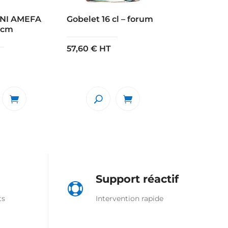
UNI AMEFA
Gobelet 16 cl – forum
2 cm
57,60
€
HT
Support réactif

ts
Intervention rapide