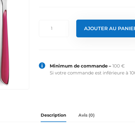
quantité
AJOUTER AU PANIE
de
Fourchette
de
table
-
prisma

Minimum de commande –
100 €
framboise
Si votre commande est inférieure à 10
Description
Avis (0)