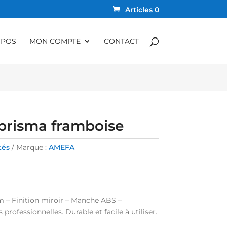
Articles 0
OPOS
MON COMPTE
CONTACT
 prisma framboise
tés
Marque :
AMEFA
m – Finition miroir – Manche ABS –
rofessionnelles. Durable et facile à utiliser.