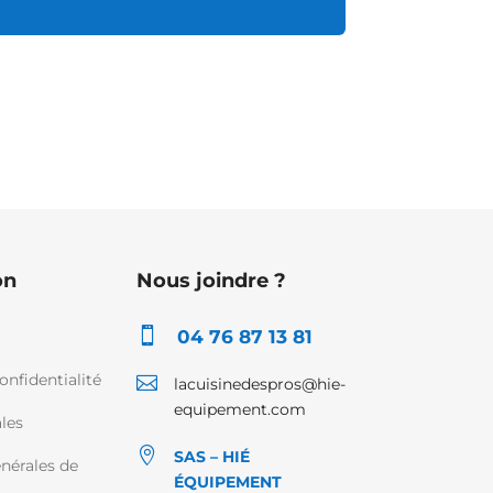
on
Nous joindre ?

04 76 87 13 81
onfidentialité

lacuisinedespros@hie-
equipement.com
les

SAS – HIÉ
nérales de
ÉQUIPEMENT