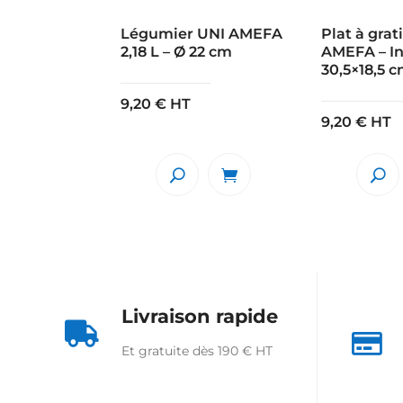
Légumier UNI AMEFA
Plat à grat
2,18 L – Ø 22 cm
AMEFA – In
30,5×18,5 
9,20
€
HT
9,20
€
HT
Livraison rapide


Et gratuite dès 190 € HT