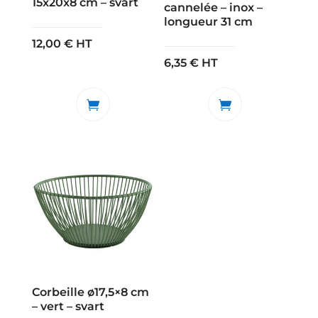
15x20x8 cm – svart
cannelée – inox –
longueur 31 cm
12,00
€
HT
6,35
€
HT
Corbeille ø17,5×8 cm
– vert – svart