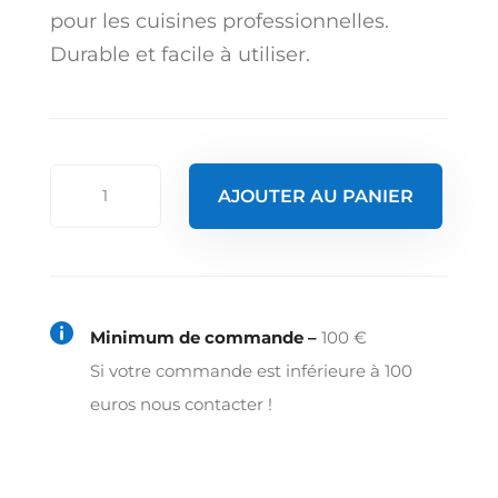
pour les cuisines professionnelles.
Durable et facile à utiliser.
quantité
AJOUTER AU PANIER
de
Saupoudreuse
avec
doseur

Minimum de commande –
100 €
ø16,5x7,5
Si votre commande est inférieure à 100
cm
euros nous contacter !