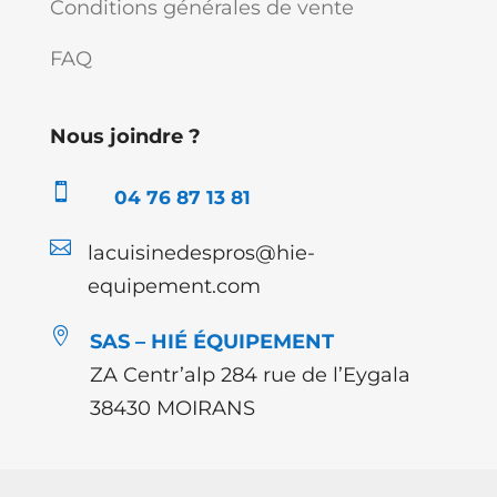
Conditions générales de vente
FAQ
Nous joindre ?

04 76 87 13 81

lacuisinedespros@hie-
equipement.com

SAS – HIÉ ÉQUIPEMENT
ZA Centr’alp 284 rue de l’Eygala
38430 MOIRANS