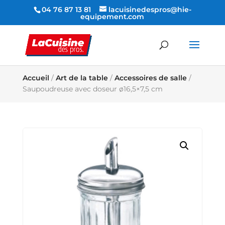
04 76 87 13 81
lacuisinedespros@hie-
equipement.com
Accueil
/
Art de la table
/
Accessoires de salle
/
Saupoudreuse avec doseur ø16,5×7,5 cm