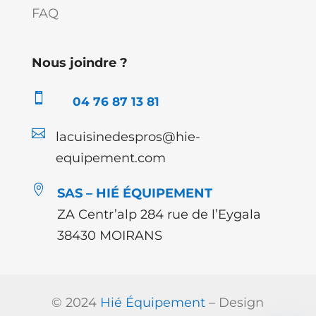
FAQ
Nous joindre ?

04 76 87 13 81

lacuisinedespros@hie-
equipement.com

SAS – HIÉ ÉQUIPEMENT
ZA Centr’alp 284 rue de l’Eygala
38430 MOIRANS
© 2024
Hié Équipement
– Design