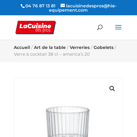
04 76 87 13 81
lacuisinedespros@hie-
equipement.com
Accueil
/
Art de la table
/
Verreries
/
Gobelets
/
Verre à cocktail 38 cl – america’s 20