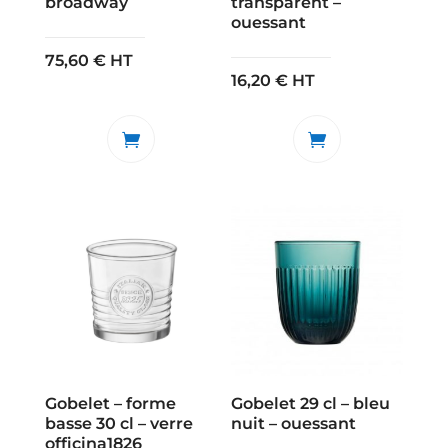
broadway
transparent –
ouessant
75,60
€
HT
16,20
€
HT
Gobelet – forme
Gobelet 29 cl – bleu
basse 30 cl – verre
nuit – ouessant
officina1826