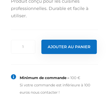
Produit conçu pour les cuisines
professionnelles. Durable et facile à
utiliser.
quantité
AJOUTER AU PANIER
de
Verre
à
cocktail

Minimum de commande –
100 €
38
Si votre commande est inférieure à 100
cl
euros nous contacter !
-
america's