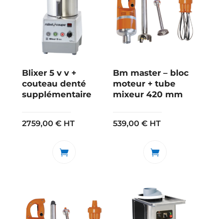
Blixer 5 v v +
Bm master – bloc
couteau denté
moteur + tube
supplémentaire
mixeur 420 mm
2759,00
€
HT
539,00
€
HT