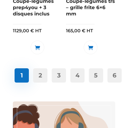
Coupe-légumes
Coupe-légumes trs
prep4you + 3
– grille frite 6×6
disques inclus
mm
1129,00
€
HT
165,00
€
HT
1
2
3
4
5
6