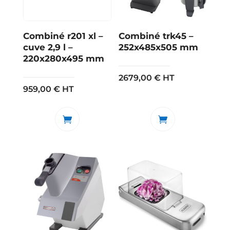
Combiné r201 xl –
Combiné trk45 –
cuve 2,9 l –
252x485x505 mm
220x280x495 mm
2679,00
€
HT
959,00
€
HT