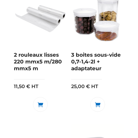
2 rouleaux lisses
3 boites sous-vide
220 mmx5 m/280
0,7-1,4-2l +
mmx5 m
adaptateur
11,50
€
HT
25,00
€
HT