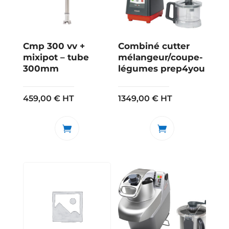
Cmp 300 vv +
Combiné cutter
mixipot – tube
mélangeur/coupe-
300mm
légumes prep4you
459,00
€
HT
1349,00
€
HT