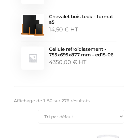
Chevalet bois teck - format
a5
14,50
€
HT
Cellule refroidissement -
755x695x877 mm - ed15-06
4350,00
€
HT
Affichage de 1–50 sur 276 résultats