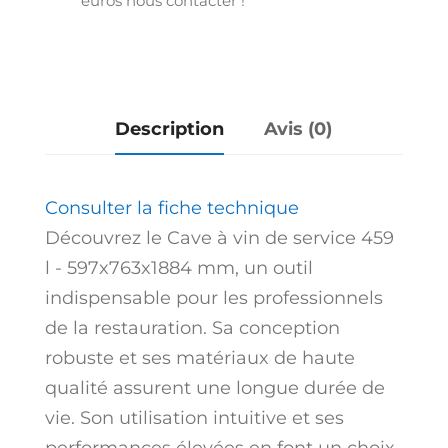
euros nous contacter !
459
l
-
597x763x1884
mm
Description
Avis (0)
Consulter la fiche technique
Découvrez le Cave à vin de service 459
l - 597x763x1884 mm, un outil
indispensable pour les professionnels
de la restauration. Sa conception
robuste et ses matériaux de haute
qualité assurent une longue durée de
vie. Son utilisation intuitive et ses