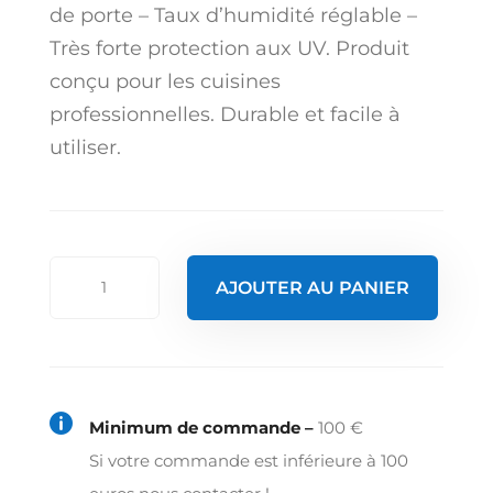
de porte – Taux d’humidité réglable –
Très forte protection aux UV. Produit
conçu pour les cuisines
professionnelles. Durable et facile à
utiliser.
quantité
AJOUTER AU PANIER
de
Cave
à
vin

Minimum de commande –
100 €
de
Si votre commande est inférieure à 100
service