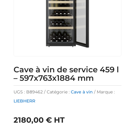
Cave à vin de service 459 l
– 597x763x1884 mm
UGS :
B89462
Catégorie :
Cave à vin
Marque :
LIEBHERR
2180,00
€
HT