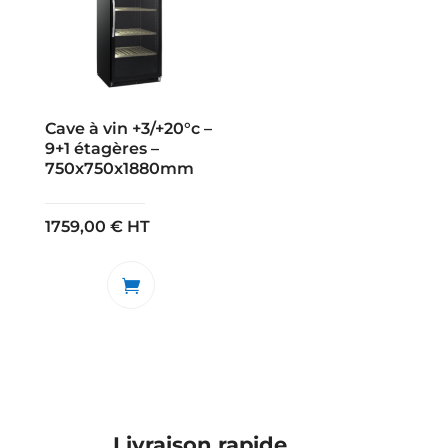
Cave à vin +3/+20°c –
9+1 étagères –
750x750x1880mm
1759,00
€
HT
Livraison rapide