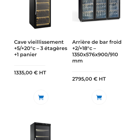
Cave vieillissement
Arrière de bar froid
+5/+20°c – 3 étagères
+2/+18°c –
+1 panier
1350x576x900/910
mm
1335,00
€
HT
2795,00
€
HT