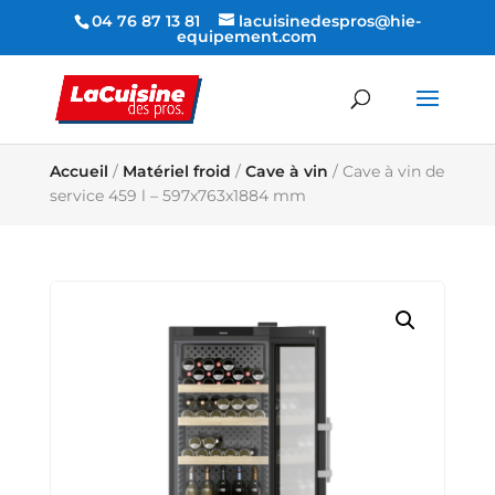
04 76 87 13 81
lacuisinedespros@hie-
equipement.com
Accueil
/
Matériel froid
/
Cave à vin
/ Cave à vin de
service 459 l – 597x763x1884 mm