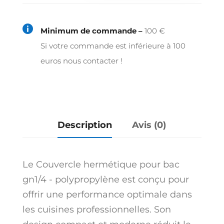
hermétique
pour

Minimum de commande –
100 €
bac
Si votre commande est inférieure à 100
gn1/4
euros nous contacter !
-
polypropylène
Description
Avis (0)
Le Couvercle hermétique pour bac
gn1/4 - polypropylène est conçu pour
offrir une performance optimale dans
les cuisines professionnelles. Son