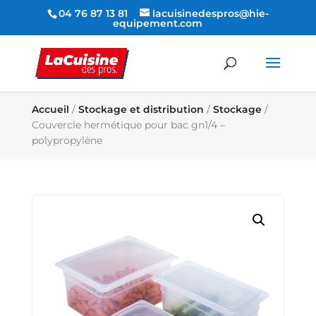
04 76 87 13 81
lacuisinedespros@hie-
equipement.com
Accueil
/
Stockage et distribution
/
Stockage
/
Couvercle hermétique pour bac gn1/4 –
polypropylène