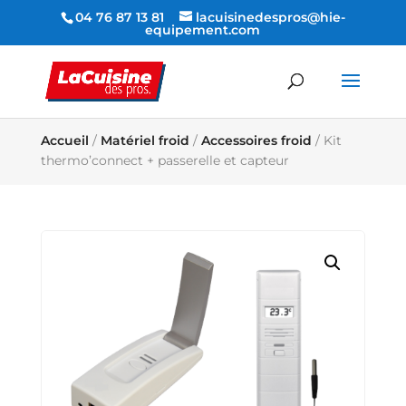
04 76 87 13 81
lacuisinedespros@hie-
equipement.com
Accueil
/
Matériel froid
/
Accessoires froid
/ Kit
thermo’connect + passerelle et capteur