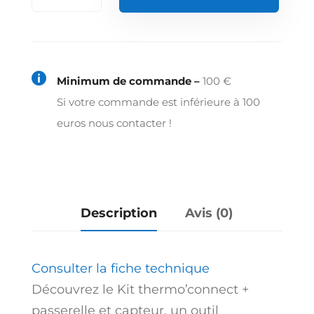
de
Kit
thermo’connect
+

Minimum de commande –
100 €
passerelle
Si votre commande est inférieure à 100
et
euros nous contacter !
capteur
Description
Avis (0)
Consulter la fiche technique
Découvrez le Kit thermo’connect +
passerelle et capteur, un outil