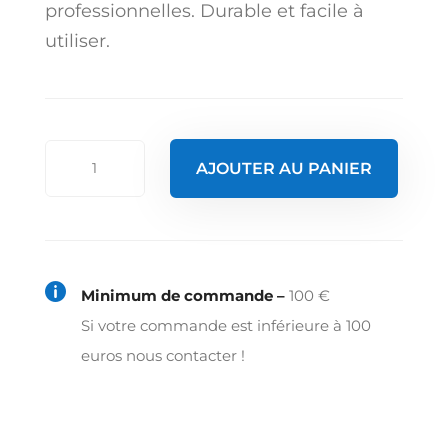
professionnelles. Durable et facile à
utiliser.
quantité
AJOUTER AU PANIER
de
Moulin
à
sel

Minimum de commande –
100 €
10
Si votre commande est inférieure à 100
cm
euros nous contacter !
-
cuivré
-