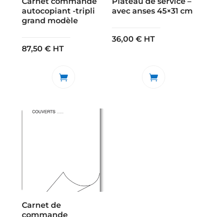
Carnet commande
Plateau de service –
autocopiant -tripli
avec anses 45×31 cm
grand modèle
36,00
€
HT
87,50
€
HT
Carnet de
commande