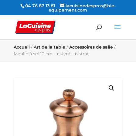
04 76 87 13 81
lacuisinedespros@hie-
equipement.com
Accueil
/
Art de la table
/
Accessoires de salle
/
Moulin à sel 10 cm – cuivré – bistrot