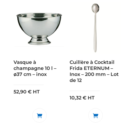
Vasque à
Cuillère à Cocktail
champagne 10 l –
Frida ETERNUM –
ø37 cm – inox
Inox – 200 mm – Lot
de 12
52,90
€
HT
10,32
€
HT