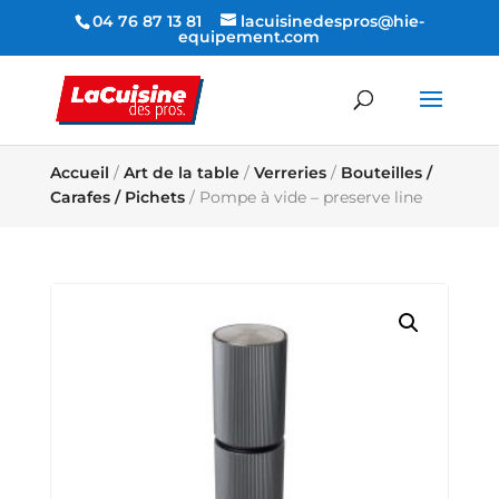
04 76 87 13 81
lacuisinedespros@hie-
equipement.com
Accueil
/
Art de la table
/
Verreries
/
Bouteilles /
Carafes / Pichets
/ Pompe à vide – preserve line