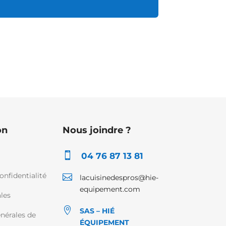
on
Nous joindre ?

04 76 87 13 81
onfidentialité

lacuisinedespros@hie-
equipement.com
les

SAS – HIÉ
nérales de
ÉQUIPEMENT