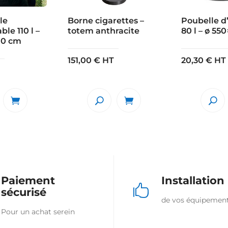
le
Borne cigarettes –
Poubelle d
le 110 l –
totem anthracite
80 l – ø 5
10 cm
151,00
€
HT
20,30
€
HT
Paiement
Installation

sécurisé
de vos équipemen
Pour un achat serein