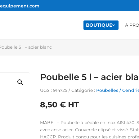
e-equipement.com
BOUTIQUE
À PR
Poubelle 5 l – acier blanc
Poubelle 5 l – acier bl
UGS :
914725
Catégorie :
Poubelles / Cendri
8,50
€
HT
MABEL – Poubelle à pédale en inox AISI 430. 
avec anse acier. Couvercle clipsé et vissé. S
HACCP. Produit conçu pour les cuisines professi