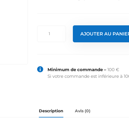
quantité
AJOUTER AU PANIE
de
Poubelle
5
l
-
acier

Minimum de commande –
100 €
blanc
Si votre commande est inférieure à 10
Description
Avis (0)