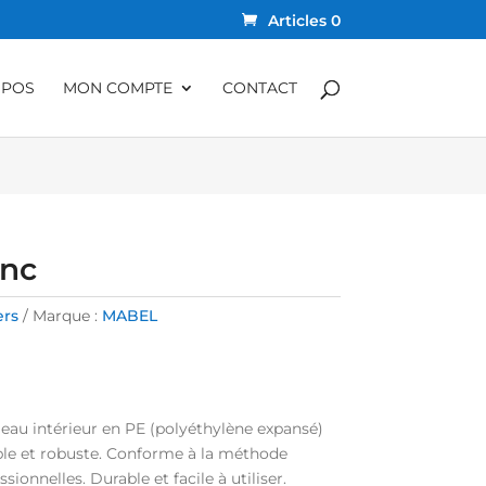
Articles 0
OPOS
MON COMPTE
CONTACT
anc
ers
Marque :
MABEL
Seau intérieur en PE (polyéthylène expansé)
table et robuste. Conforme à la méthode
onnelles. Durable et facile à utiliser.