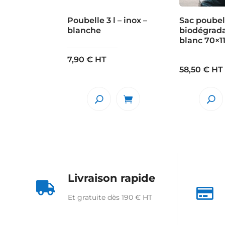
Poubelle 3 l – inox –
Sac poubel
blanche
biodégradab
blanc 70×1
7,90
€
HT
58,50
€
HT
Livraison rapide


Et gratuite dès 190 € HT