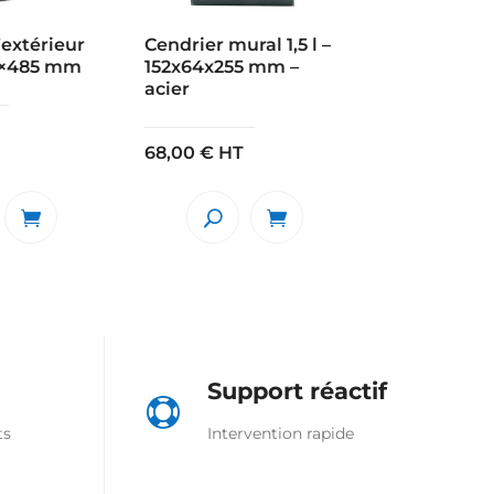
’extérieur
Cendrier mural 1,5 l –
50×485 mm
152x64x255 mm –
acier
68,00
€
HT
Support réactif

ts
Intervention rapide