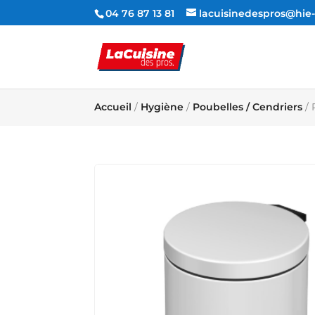
04 76 87 13 81
lacuisinedespros@hi
Accueil
/
Hygiène
/
Poubelles / Cendriers
/ 