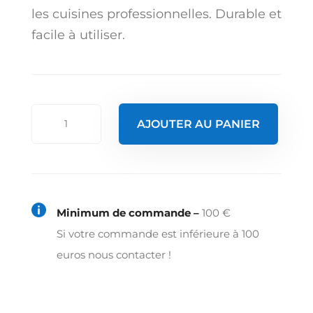
les cuisines professionnelles. Durable et
facile à utiliser.
quantité
AJOUTER AU PANIER
de
Ronde
-
bambou

Minimum de commande –
100 €
ø
Si votre commande est inférieure à 100
6
euros nous contacter !
cm