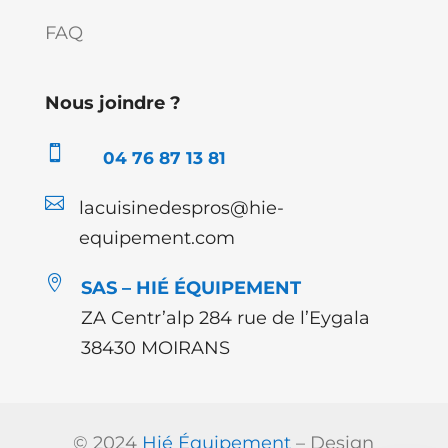
FAQ
Nous joindre ?

04 76 87 13 81

lacuisinedespros@hie-
equipement.com

SAS – HIÉ ÉQUIPEMENT
ZA Centr’alp 284 rue de l’Eygala
38430 MOIRANS
© 2024
Hié Équipement
– Design