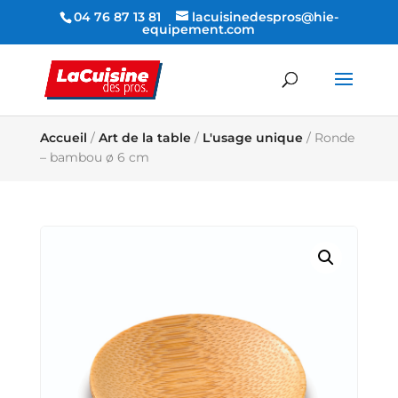
04 76 87 13 81
lacuisinedespros@hie-
equipement.com
Accueil
/
Art de la table
/
L'usage unique
/ Ronde
– bambou ø 6 cm