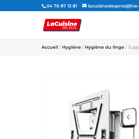
04 76 87 13 81
lacuisinedespros@hi
Accueil
/
Hygiène
/
Hygiène du linge
/ Supp