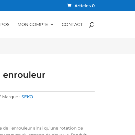
Articles 0
OPOS
MON COMPTE
CONTACT
 enrouleur
Marque :
SEKO
e de l’enrouleur ainsi qu’une rotation de
° au moyen du serrage de deux vis. Produit