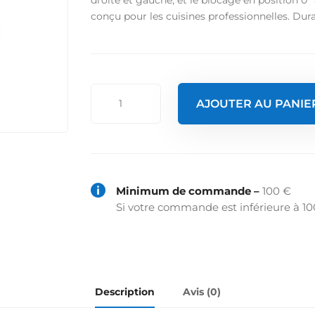
conçu pour les cuisines professionnelles. Durabl
quantité
AJOUTER AU PANIE
de
Support
pivotant
pour
enrouleur
automatique

Minimum de commande –
100 €
Si votre commande est inférieure à 10
Description
Avis (0)