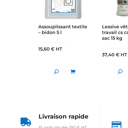
Assouplissant textile
Lessive vê
– bidon 5 l
travail cs c
sac 15 kg
15,60
€
HT
37,40
€
HT
Livraison rapide


Et gratuite dès 190 € HT