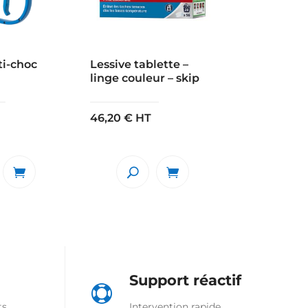
ti-choc
Lessive tablette –
linge couleur – skip
46,20
€
HT
Support réactif

ts
Intervention rapide