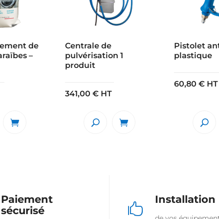
tement de
Centrale de
Pistolet an
araïbes –
pulvérisation 1
plastique
produit
60,80
€
HT
341,00
€
HT
Paiement
Installation

sécurisé
de vos équipemen