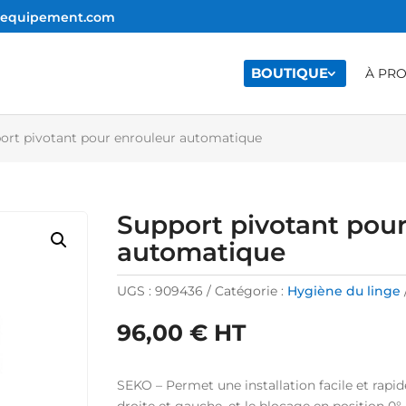
e-equipement.com
BOUTIQUE
À PR
ort pivotant pour enrouleur automatique
Support pivotant pour
automatique
UGS :
909436
Catégorie :
Hygiène du linge
96,00
€
HT
SEKO – Permet une installation facile et rapid
droite et gauche, et le blocage en position 0