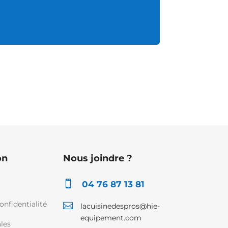
on
Nous joindre ?

04 76 87 13 81
onfidentialité

lacuisinedespros@hie-
equipement.com
les