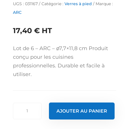
UGS :
031167
Catégorie :
Verres à pied
Marque :
ARC
17,40
€
HT
Lot de 6 – ARC – ø7,7×11,8 cm Produit
conçu pour les cuisines
professionnelles. Durable et facile à
utiliser.
quantité
AJOUTER AU PANIER
de
Verre