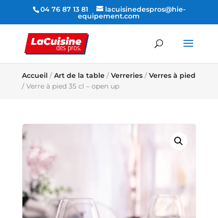
04 76 87 13 81
lacuisinedespros@hie-
equipement.com
Accueil
/
Art de la table
/
Verreries
/
Verres à pied
/ Verre à pied 35 cl – open up