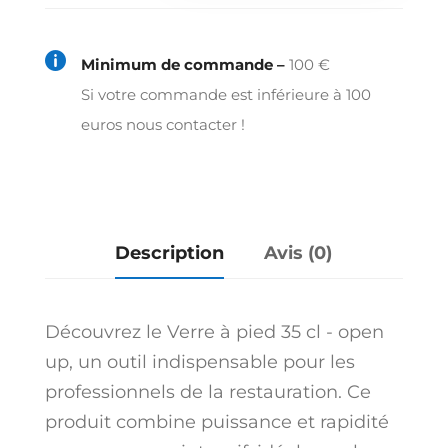
à
pied

Minimum de commande –
100 €
35
Si votre commande est inférieure à 100
cl
euros nous contacter !
-
open
up
Description
Avis (0)
Découvrez le Verre à pied 35 cl - open
up, un outil indispensable pour les
professionnels de la restauration. Ce
produit combine puissance et rapidité