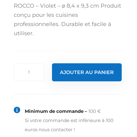
ROCCO – Violet – ø 8,4 x 9,3 cm Produit
conçu pour les cuisines
professionnelles. Durable et facile à
utiliser.
quantité
AJOUTER AU PANIER
de
Gobelet
diamond
30

Minimum de commande –
100 €
cl
Si votre commande est inférieure à 100
violet
euros nous contacter !