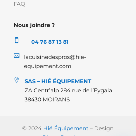
FAQ
Nous joindre ?

04 76 87 13 81

lacuisinedespros@hie-
equipement.com

SAS – HIÉ ÉQUIPEMENT
ZA Centr’alp 284 rue de l’Eygala
38430 MOIRANS
© 2024
Hié Équipement
– Design