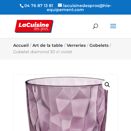
04 76 87 13 81
lacuisinedespros@hie-
equipement.com
Accueil
/
Art de la table
/
Verreries
/
Gobelets
/
Gobelet diamond 30 cl violet