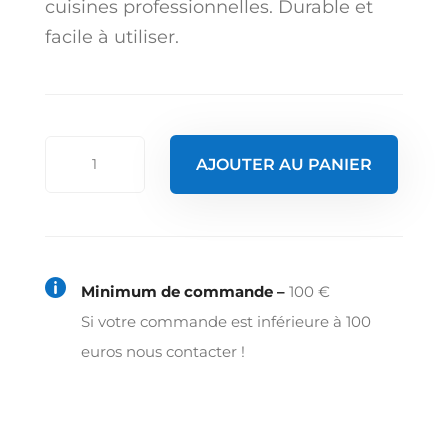
cuisines professionnelles. Durable et
facile à utiliser.
quantité
AJOUTER AU PANIER
de
Paire
de
glissières

Minimum de commande –
100 €
600x800
Si votre commande est inférieure à 100
mm
euros nous contacter !