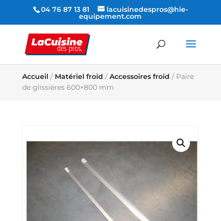
04 76 87 13 81
lacuisinedespros@hie-
equipement.com
Accueil
/
Matériel froid
/
Accessoires froid
/ Paire
de glissières 600×800 mm