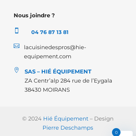
Nous joindre ?

04 76 87 13 81

lacuisinedespros@hie-
equipement.com

SAS – HIÉ ÉQUIPEMENT
ZA Centr’alp 284 rue de l’Eygala
38430 MOIRANS
© 2024
Hié Équipement
– Design
Pierre Deschamps
0